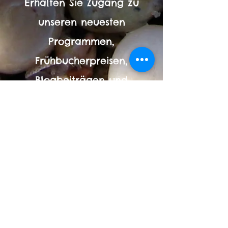
Erhalten Sie Zugang zu
unseren neuesten
Programmen,
Frühbucherpreisen,
Blogbeiträgen und
Programmressourcen, indem
Sie sich für unseren
Newsletter anmelden!
(Ihre E-Mail und Ihre Privatsphäre sind
immer sicher und geschützt!)