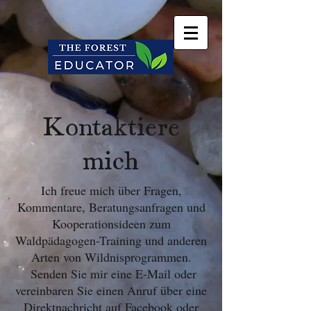
Kontaktiere
mich
Ich freue mich über Fragen,
Kommentare, Beratungsanfragen und
Kooperationsideen zum
Waldpädagogen-Training und anderen
Arten von Wildnisprogrammen.
Senden Sie mir eine E-Mail oder
vereinbaren Sie einen Anruf über eine
Direktnachricht auf Facebook oder