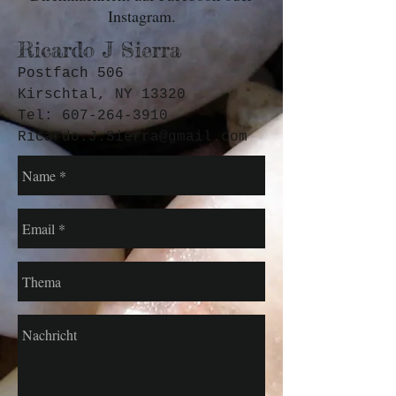
Instagram.
Ricardo J Sierra
Postfach 506
Kirschtal, NY 13320
Tel:
607-264-3910
Ricardo.J.Sierra@gmail.com