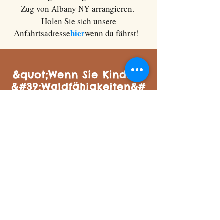
Zug von Albany NY arrangieren.
Holen Sie sich unsere
hier
Anfahrtsadresse
wenn du fährst!
&quot;Wenn Sie Kindern
&#39;Waldfähigkeiten&#
39; beibringen, ist es
wichtig, dass Sie aus
eigener Erfahrung
wissen, wie diese
funktionieren.&quot;
Eine meiner goldenen Regeln als
„Waldpädagoge“ lautet, dass ich nur
Fähigkeiten lehre oder Aktivitäten leite, die
ich selbst tatsächlich durchgeführt habe,