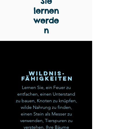
Sie
lernen
werde
n
Wildnis-
Fähigkeiten
Lernen Sie, ein Feuer zu
entfachen, einen Unterstand
zu bauen, Knoten zu knüpfen,
wilde Nahrung zu finden,
einen Stein als Messer zu
verwenden, Tierspuren zu
verstehen, Ihre Bäume