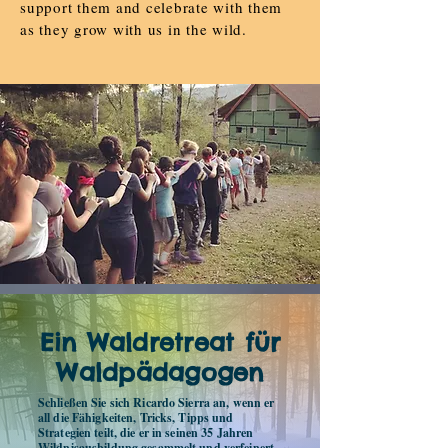
support them and celebrate with them
as they grow with us in the wild.
Ein Waldretreat für
Waldpädagogen
Schließen Sie sich Ricardo Sierra an, wenn er
all die Fähigkeiten, Tricks, Tipps und
Strategien teilt, die er in seinen 35 Jahren
Wildnisausbildung gesammelt und verfeinert