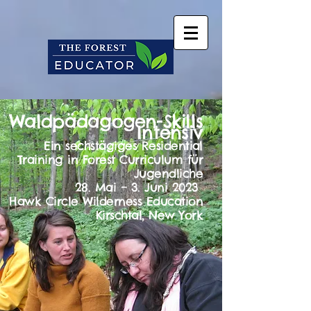
Waldpädagogen-Skills
Intensiv
Ein sechstägiges Residential
Training in Forest Curriculum für
Jugendliche
28. Mai – 3. Juni 2023
Hawk Circle Wilderness Education
Kirschtal, New York