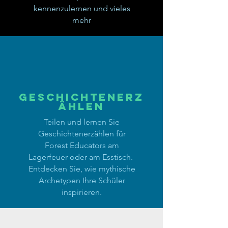
kennenzulernen und vieles
mehr
Geschichtenerz
ählen
Teilen und lernen Sie
Geschichtenerzählen für
Forest Educators am
Lagerfeuer oder am Esstisch.
Entdecken Sie, wie mythische
Archetypen Ihre Schüler
inspirieren.