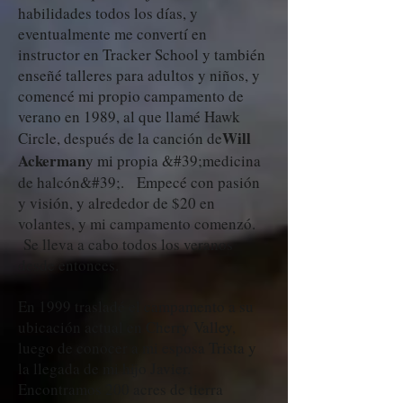
habilidades todos los días, y
eventualmente me convertí en
instructor en Tracker School y también
enseñé talleres para adultos y niños, y
comencé mi propio campamento de
verano en 1989, al que llamé Hawk
Will
Circle, después de la canción de
Ackerman
y mi propia &#39;medicina
de halcón&#39;. Empecé con pasión
y visión, y alrededor de $20 en
volantes, y mi campamento comenzó.
Se lleva a cabo todos los veranos
desde entonces.
En 1999 trasladé el campamento a su
ubicación actual en Cherry Valley,
luego de conocer a mi esposa Trista y
la llegada de mi hijo Javier.
Encontramos 200 acres de tierra