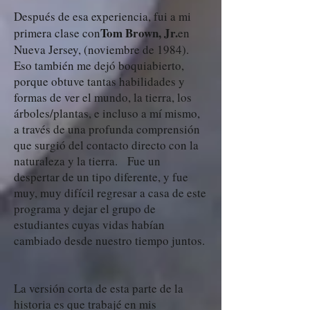
Después de esa experiencia, fui a mi
Tom Brown, Jr.
primera clase con
en
Nueva Jersey, (noviembre de 1984).
Eso también me dejó boquiabierto,
porque obtuve tantas habilidades y
formas de ver el mundo, la tierra, los
árboles/plantas, e incluso a mí mismo,
a través de una profunda comprensión
que surgió del contacto directo con la
naturaleza y la tierra. Fue un
despertar de un tipo diferente, y fue
muy, muy difícil regresar a casa de este
programa y dejar el grupo de
estudiantes cuyas vidas habían
cambiado desde nuestro tiempo juntos.
La versión corta de esta parte de la
historia es que trabajé en mis