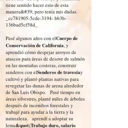
tiene sentido hacer esto de esta
manera&#39; pero tenía mis dudas.
_cc781905-5cde-3194- bb3b-
136bad5cf58d_
Cuerpo de
Pasé algunos años con el
Conservación de California
, y
aprendió cómo despejar arroyos de
atascos para áreas de desove de salmón
en las montañas costeras, construir
Senderos de travesía
senderos con el
y
cultivó y plantó plantas nativas para
revegetar las dunas de arena alrededor
de San Luis Obispo. Pasé tiempo en
áreas silvestres, planté miles de árboles
después de incendios forestales y
trabajé para ayudar a la tierra y la
naturaleza. aprendí a adoptar su
&quot;Trabajo duro, salario
lema