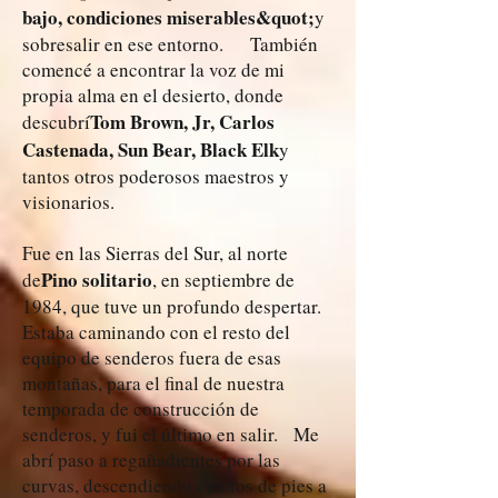
bajo, condiciones miserables&quot;
y
sobresalir en ese entorno. También
comencé a encontrar la voz de mi
propia alma en el desierto, donde
Tom Brown, Jr, Carlos
descubrí
Castenada, Sun Bear, Black Elk
y
tantos otros poderosos maestros y
visionarios.
Fue en las Sierras del Sur, al norte
Pino solitario
de
, en septiembre de
1984, que tuve un profundo despertar.
Estaba caminando con el resto del
equipo de senderos fuera de esas
montañas, para el final de nuestra
temporada de construcción de
senderos, y fui el último en salir. Me
abrí paso a regañadientes por las
curvas, descendiendo cientos de pies a