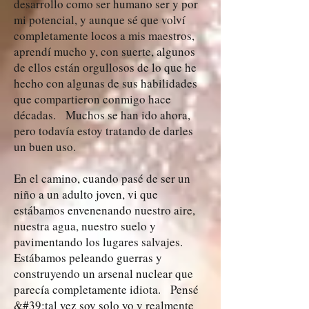
desarrollo como ser humano ser y por
mi potencial, y aunque sé que volví
completamente locos a mis maestros,
aprendí mucho y, con suerte, algunos
de ellos están orgullosos de lo que he
hecho con algunas de sus habilidades
que compartieron conmigo hace
décadas. Muchos se han ido ahora,
pero todavía estoy tratando de darles
un buen uso.
En el camino, cuando pasé de ser un
niño a un adulto joven, vi que
estábamos envenenando nuestro aire,
nuestra agua, nuestro suelo y
pavimentando los lugares salvajes.
Estábamos peleando guerras y
construyendo un arsenal nuclear que
parecía completamente idiota. Pensé
&#39;tal vez soy solo yo y realmente