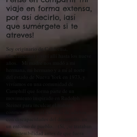
viaje en forma extensa,
por así decirlo, ¡así
que sumérgete si te
atreves!
Soy originario de California,
(Sacramento) y viví allí hasta los nueve
años. Mi madre nos mudó a mi
hermana, mi hermano y a mí al norte
del estado de Nueva York en 1973, y
vivíamos en una comunidad de
Camphill que forma parte de un
movimiento inspirado en Rudolph
Steiner para inculcar el trabajo
conmovedor en el cuidado de adultos
con discapacidades del desarrollo. en
un entorno de pueblo. (Sí, ¡se trataban
de sostenibilidad antes de que fuera