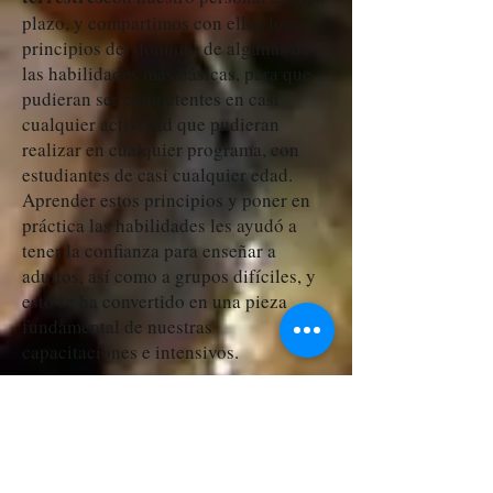
plazo, y compartimos con ellos los
principios del dominio de algunas de
las habilidades más básicas, para que
pudieran ser competentes en casi
cualquier actividad que pudieran
realizar en cualquier programa, con
estudiantes de casi cualquier edad.
Aprender estos principios y poner en
práctica las habilidades les ayudó a
tener la confianza para enseñar a
adultos, así como a grupos difíciles, y
esto se ha convertido en una pieza
fundamental de nuestras
capacitaciones e intensivos.
También queríamos crear un lugar
donde nuestro entorno coincidiera con
nuestros programas en términos de
calidad y profundidad, por lo que