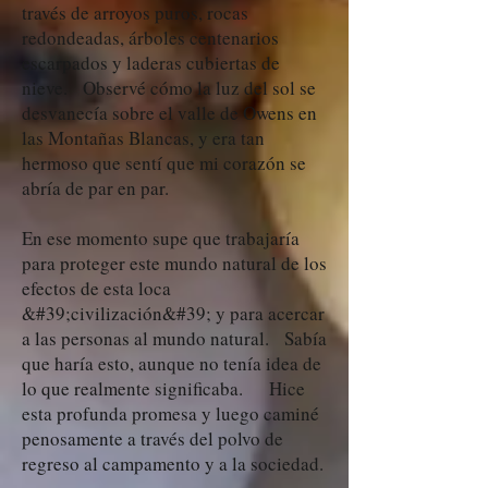
través de arroyos puros, rocas
redondeadas, árboles centenarios
escarpados y laderas cubiertas de
nieve. Observé cómo la luz del sol se
desvanecía sobre el valle de Owens en
las Montañas Blancas, y era tan
hermoso que sentí que mi corazón se
abría de par en par.
En ese momento supe que trabajaría
para proteger este mundo natural de los
efectos de esta loca
&#39;civilización&#39; y para acercar
a las personas al mundo natural. Sabía
que haría esto, aunque no tenía idea de
lo que realmente significaba. Hice
esta profunda promesa y luego caminé
penosamente a través del polvo de
regreso al campamento y a la sociedad.