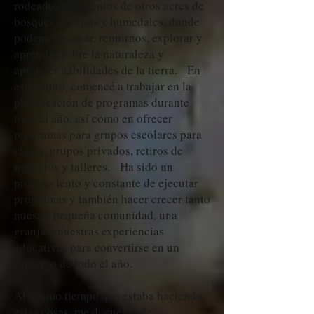
rodeados por cientos de otros acres de
bosques, campos y humedales, donde
podemos pasear, reunirnos, explorar y
aprender sobre la naturaleza y
aprender habilidades de la tierra. En
este punto, comencé a trabajar en la
planificación de programas durante
todo el año, así como en ofrecer
programas para grupos escolares para
clases, grupos privados, retiros de
negocios y talleres. Ha sido un
proceso lento y constante de ejecutar
programas y también hacer crecer tanto
nuestra pequeña comunidad, una
granja y nuestras experiencias
educativas para convertirse en un
esfuerzo de todo el año.
Al mismo tiempo que estaba haciendo
estas cosas, me di cuenta de