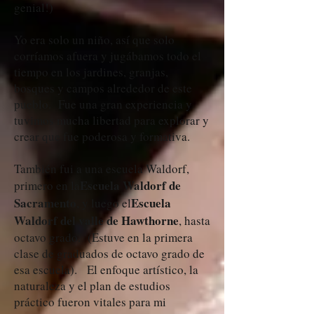
genial!)
Yo era solo un niño, así que solo
corríamos afuera y jugábamos todo el
tiempo en los jardines, granjas,
bosques y campos alrededor de este
pueblo. Fue una gran experiencia y
tuvimos mucha libertad para explorar y
crear que fue poderosa y formativa.
También fui a una escuela Waldorf,
Escuela Waldorf de
primero en la
Sacramento
Escuela
, y luego el
Waldorf del valle de Hawthorne
, hasta
octavo grado. (Estuve en la primera
clase de graduados de octavo grado de
esa escuela). El enfoque artístico, la
naturaleza y el plan de estudios
práctico fueron vitales para mi