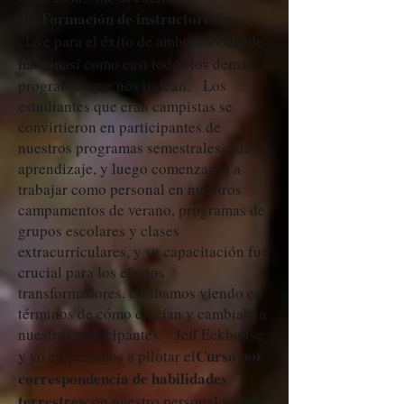
Formación de instructores
que
fue
círculo de
clave para el éxito de ambos
halcón
así como casi todos los demás
programas que nos rodean. Los
estudiantes que eran campistas se
convirtieron en participantes de
nuestros programas semestrales o de
aprendizaje, y luego comenzaron a
trabajar como personal en nuestros
campamentos de verano, programas de
grupos escolares y clases
extracurriculares, y su capacitación fue
crucial para los efectos
transformadores. estábamos viendo en
términos de cómo crecían y cambiaban
nuestros participantes. Jeff Eckhouse
Curso por
y yo empezamos a pilotar el
correspondencia de habilidades
terrestres
con nuestro personal a largo