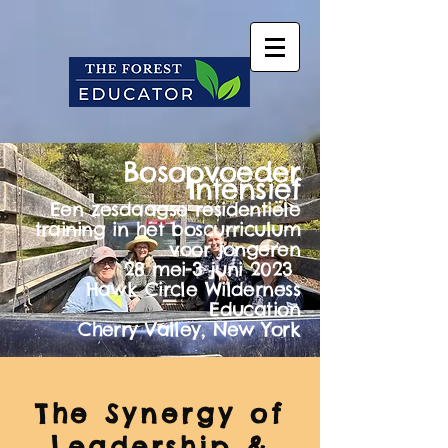
Bosopvoeder
Intensief
Een zesdaagse residentiële
training in het boscurriculum
voor jongeren
28 mei-3 juni 2023
Hawk Circle Wilderness
Education
Cherry Valley, New York
The Synergy of
Leadership &