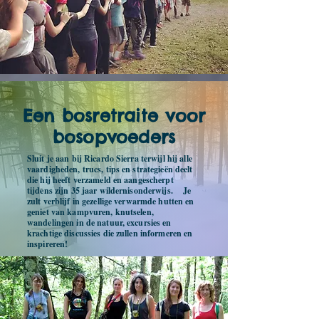
Een bosretraite voor
bosopvoeders
Sluit je aan bij Ricardo Sierra terwijl hij alle
vaardigheden, trucs, tips en strategieën deelt
die hij heeft verzameld en aangescherpt
tijdens zijn 35 jaar wildernisonderwijs. Je
zult verblijf in gezellige verwarmde hutten en
geniet van kampvuren, knutselen,
wandelingen in de natuur, excursies en
krachtige discussies die zullen informeren en
inspireren!