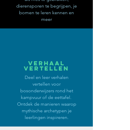
dierensporen te begrijpen, je
bomen te leren kennen en
meer
Verhaal
vertellen
Deel en leer verhalen
vertellen voor
bosonderwijzers rond het
kampvuur of de eettafel.
Ontdek de manieren waarop
mythische archetypen je
leerlingen inspireren.