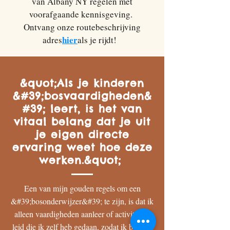
van Albany NY regelen met
voorafgaande kennisgeving.
Ontvang onze routebeschrijving
hier
adres
als je rijdt!
&quot;Als je kinderen
&#39;bosvaardigheden&
#39; leert, is het van
vitaal belang dat je uit
je eigen directe
ervaring weet hoe deze
werken.&quot;
Een van mijn gouden regels om een
&#39;bosonderwijzer&#39; te zijn, is dat ik
alleen vaardigheden aanleer of activiteiten
leid die ik zelf heb gedaan, zodat ik begrijp