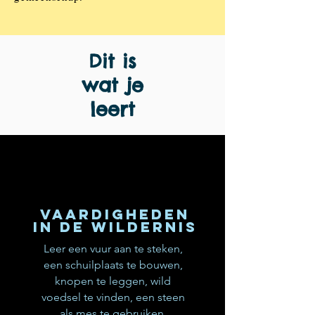
Dit is
wat je
leert
Vaardigheden
in de wildernis
Leer een vuur aan te steken,
een schuilplaats te bouwen,
knopen te leggen, wild
voedsel te vinden, een steen
als mes te gebruiken,