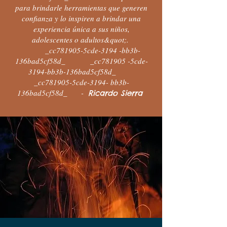
para brindarle herramientas que generen
confianza y lo inspiren a brindar una
experiencia única a sus niños,
adolescentes o adultos&quot;.
_cc781905-5cde-3194 -bb3b-
136bad5cf58d_ _cc781905 -5cde-
3194-bb3b-136bad5cf58d_
_cc781905-5cde-3194- bb3b-
136bad5cf58d_ -
Ricardo Sierra