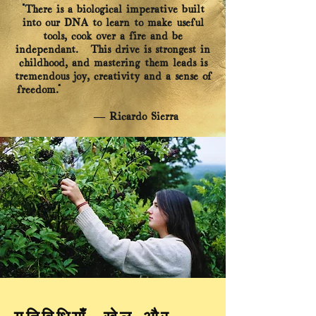
“There is a biological imperative built
into our DNA to learn to make useful
tools, cook over a fire and be
independant. This drive is strongest in
childhood, and mastering them leads is
tremendous joy, creativity and a sense of
freedom
.”
― Ricardo Sierra