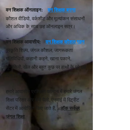
वन शिक्षक ऑनलाइन:
वन शिक्षक बनना
कौशल वीडियो, वर्कशीट और मूल्यांकन संसाधनों
और अधिक के साथ छह ऑनलाइन सत्र।
वन शिक्षक आवासीय:
वन शिक्षक कौशल गहन
प्रकृति शिल्प, जंगल कौशल, जागरूकता
गतिविधियों, कहानी कहने, खाना पकाने,
चुनौतियों, खेल और बहुत कुछ पर हाथों के पूरे छह
दिन।
हमारे आवासीय प्रशिक्षण वर्तमान में हमारे जंगल
शिक्षा परिसर और चेरी वैली, एनवाई में रिट्रीट
हॉक सर्कल
सेंटर में आयोजित किए जाते हैं, at
जंगल शिक्षा
.