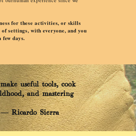
 of ourhuman experience since we
ess for these activities, or skills
 of settings, with everyone, and you
a few days.
 make useful tools, cook
ildhood, and mastering
― Ricardo Sierra