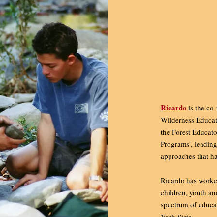
Ricardo
is the co
Wilderness Educati
the Forest Educato
Programs', leading
approaches that ha
Ricardo has worked
children, youth and
spectrum of educat
York State.