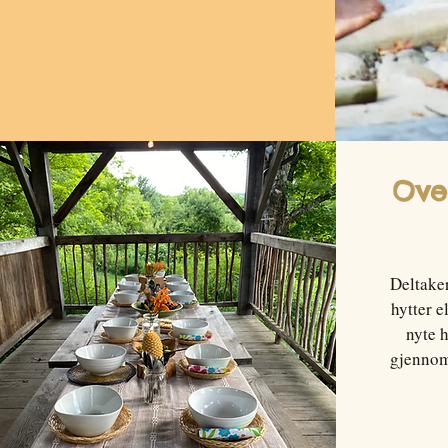
Ove
Deltake
hytter e
nyte 
gjennom