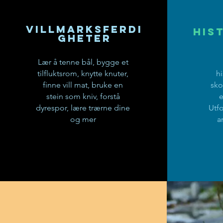
Villmarksferdi
His
gheter
Lær å tenne bål, bygge et
tilfluktsrom, knytte knuter,
hi
finne vill mat, bruke en
sko
stein som kniv, forstå
e
dyrespor, lære trærne dine
Utf
og mer
a