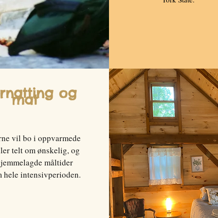
rnatting og
mat
rne vil bo i oppvarmede
ller telt om ønskelig, og
hjemmelagde måltider
 hele intensivperioden.