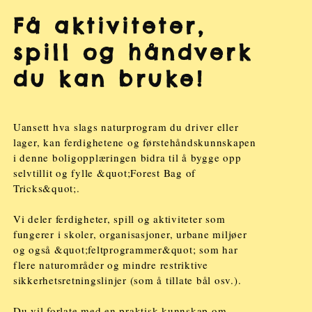
Få aktiviteter,
spill og håndverk
du kan bruke!
Uansett hva slags naturprogram du driver eller
lager, kan ferdighetene og førstehåndskunnskapen
i denne boligopplæringen bidra til å bygge opp
selvtillit og fylle &quot;Forest Bag of
Tricks&quot;.
Vi deler ferdigheter, spill og aktiviteter som
fungerer i skoler, organisasjoner, urbane miljøer
og også &quot;feltprogrammer&quot; som har
flere naturområder og mindre restriktive
sikkerhetsretningslinjer (som å tillate bål osv.).
Du vil forlate med en praktisk kunnskap om