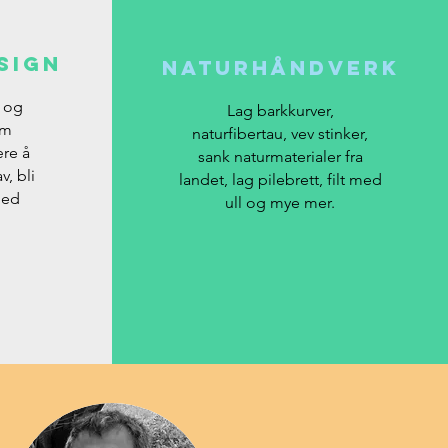
sign
Naturhåndverk
r og
Lag barkkurver,
om
naturfibertau, vev stinker,
ære å
sank naturmaterialer fra
v, bli
landet, lag pilebrett, filt med
med
ull og mye mer.