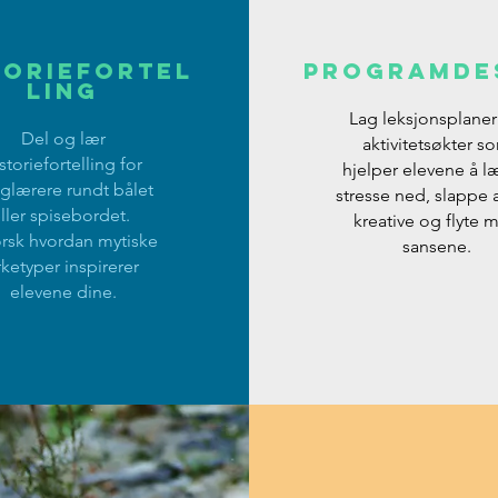
toriefortel
Programde
ling
Lag leksjonsplane
Del og lær
aktivitetsøkter s
storiefortelling for
hjelper elevene å l
glærere rundt bålet
stresse ned, slappe a
ller spisebordet.
kreative og flyte 
orsk hvordan mytiske
sansene.
rketyper inspirerer
elevene dine.