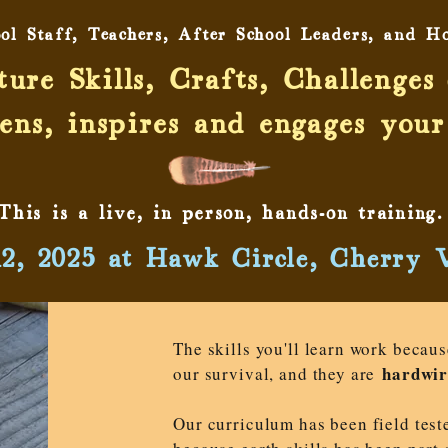
ool Staff, Teachers, After School Leaders, and H
ure Skills, Crafts, Challenge
ens, inspires and engages your
This is a live, in person, hands-on training.
12, 2025 at Hawk Circle, Cherry 
The skills you'll learn work becaus
hardwir
our survival, and they are
Our curriculum has been field test