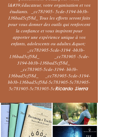
l&#39;éducateur, votre organisation et vos
étudiants. _cc781905- 5cde-3194-bb3b-
136bad5cf58d_ Tous les efforts seront faits
pour vous donner des outils qui renforcent
la confiance et vous inspirent pour
apporter une expérience unique à vos
enfants, adolescents ou adultes.&quot;
_cc781905-5cde-3194 -bb3b-
136bad5cf58d_ _cc781905 -5cde-
3194-bb3b-136bad5cf58d_
_cc781905-5cde-3194- bb3b-
136bad5cf58d_ _cc781905-5cde-3194-
bb3b-136bad5cf58d-5c781905-5c781905-
5c781905-5c781905-5c
Ricardo Sierra