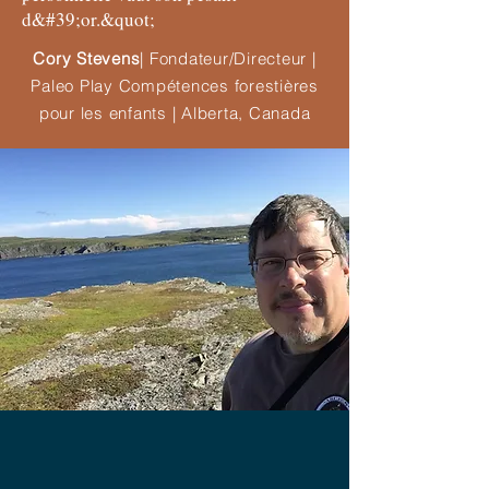
d&#39;or.&quot;
Cory Stevens
| Fondateur/Directeur |
Paleo Play Compétences forestières
pour les enfants | Alberta, Canada