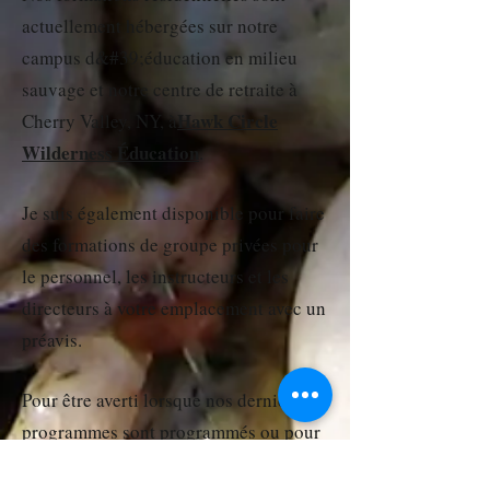
actuellement hébergées sur notre
campus d&#39;éducation en milieu
sauvage et notre centre de retraite à
Hawk Circle
Cherry Valley, NY, à
Wilderness Éducation
.
Je suis également disponible pour faire
des formations de groupe privées pour
le personnel, les instructeurs et les
directeurs à votre emplacement avec un
préavis.
Pour être averti lorsque nos derniers
programmes sont programmés ou pour
obtenir des mises à jour occasionnelles