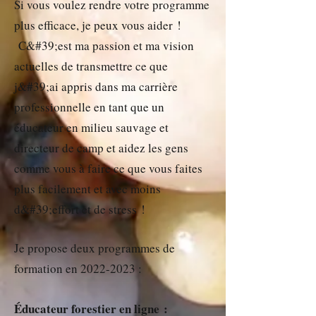
Si vous voulez rendre votre programme
plus efficace, je peux vous aider !
C&#39;est ma passion et ma vision
actuelles de transmettre ce que
j&#39;ai appris dans ma carrière
professionnelle en tant que un
éducateur en milieu sauvage et
directeur de camp et aidez les gens
comme vous à faire ce que vous faites
plus facilement et avec moins
d&#39;effort et de stress !
Je propose deux programmes de
formation en
2022-2023
:
Éducateur forestier en ligne :