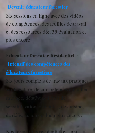
Devenir éducateur forestier
Six sessions en ligne avec des vidéos
de compétences, des feuilles de travail
et des ressources d&#39;évaluation et
plus encore.
Éducateur forestier Résidentiel :
Intensif des compétences des
éducateurs forestiers
Six jours complets de travaux pratiques
sur la nature, de compétences en milieu
sauvage, d&#39;activités de
sensibilisation, de contes, de cuisine,
de défis, de jeux et bien plus encore.
Nos formations résidentielles sont