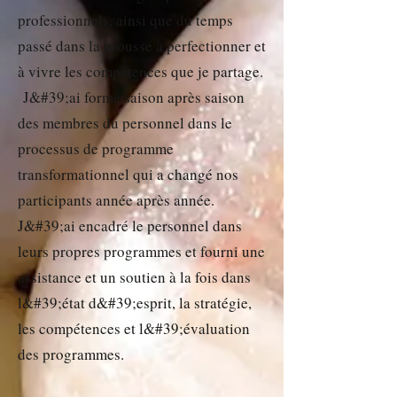
professionnels, ainsi que du temps
passé dans la brousse à perfectionner et
à vivre les compétences que je partage.
J&#39;ai formé saison après saison
des membres du personnel dans le
processus de programme
transformationnel qui a changé nos
participants année après année.
J&#39;ai encadré le personnel dans
leurs propres programmes et fourni une
assistance et un soutien à la fois dans
l&#39;état d&#39;esprit, la stratégie,
les compétences et l&#39;évaluation
des programmes.