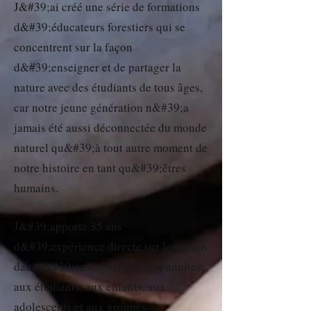
J&#39;ai créé une série de formations
d&#39;éducateurs forestiers qui se
concentrent sur la façon
d&#39;enseigner et de partager la
nature avec des étudiants de tous âges,
car notre jeune génération n&#39;a
jamais été aussi déconnectée du monde
naturel qu&#39;à tout autre moment de
notre histoire en tant qu&#39;êtres
humains.
J&#39;apporte 35 ans
d&#39;expérience directe sur le terrain
dans l&#39;enseignement aux adultes,
aux étudiants, aux enfants, aux
adolescents et aux groupes