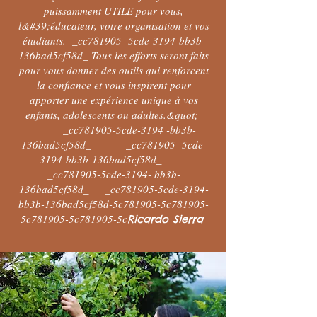
puissamment UTILE pour vous,
l&#39;éducateur, votre organisation et vos
étudiants. _cc781905- 5cde-3194-bb3b-
136bad5cf58d_ Tous les efforts seront faits
pour vous donner des outils qui renforcent
la confiance et vous inspirent pour
apporter une expérience unique à vos
enfants, adolescents ou adultes.&quot;
_cc781905-5cde-3194 -bb3b-
136bad5cf58d_ _cc781905 -5cde-
3194-bb3b-136bad5cf58d_
_cc781905-5cde-3194- bb3b-
136bad5cf58d_ _cc781905-5cde-3194-
bb3b-136bad5cf58d-5c781905-5c781905-
5c781905-5c781905-5c
Ricardo Sierra