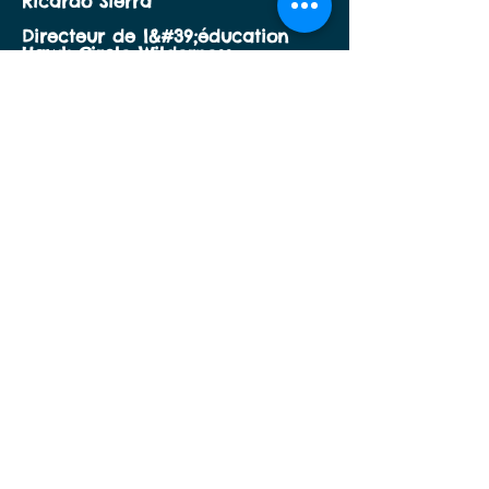
Ricardo Sierra
Directeur de l&#39;éducation
Hawk Circle Wilderness
Dates des cours
Automne 2022
5 octobre, 12 octobre, 19
octobre, 26 octobre, 2
novembre, 9 novembre
(Heures de début de la
session à déterminer après
les commentaires des
participants)
Prix du cours : 300 $