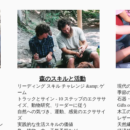
森のスキルと活動
リーディング スキル チャレンジ &amp; ゲ
現代
ーム
季節
トラックとサイン - 10 ステップのエクササ
石器
イズ、動物研究、リーダーに従う
Gifts
自然への気づき、運動、感覚のエクササイ
木工の
ズ
レザー
ン
実践的な生活スキルの価値
天然繊