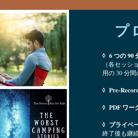
プ
◊ 6 つの 9
（各セッシ
用の 30 
◊ Pre-Recor
◊ PDF 
◊ プライベート
終了後も継