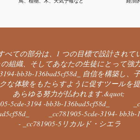
鳥、植物、木、天気予報など
経済
すべての部分は、1 つの目標で設計されてい
たの組織、そしてあなたの生徒にとって強力
cde-3194-bb3b-136bad5cf58d_ 自信を構
クな体験をもたらすように促すツールを
あらゆる努力が払われます.&quot;
cde-3194 -bb3b-136bad5cf58d_ _cc7
bad5cf58d_ _cc781905-5cde-3194- bb3b
- _cc781905-5
リカルド・シエラ