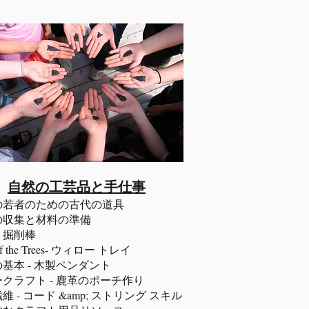
自然の工芸品と手仕事
の若者のための古代の道具
の収集と材料の準備
・掘削棒
 of the Trees- ウィロー トレイ
基本 - 木製ペンダント
クラフト - 鹿革のポーチ作り
維 - コード &amp; ストリング スキル