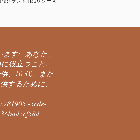
的なクラフト用品リソース
ます: あなた、
に役立つこと.
築し、子供、10 代、また
提供するために、
81905 -5cde-
-136bad5cf58d_