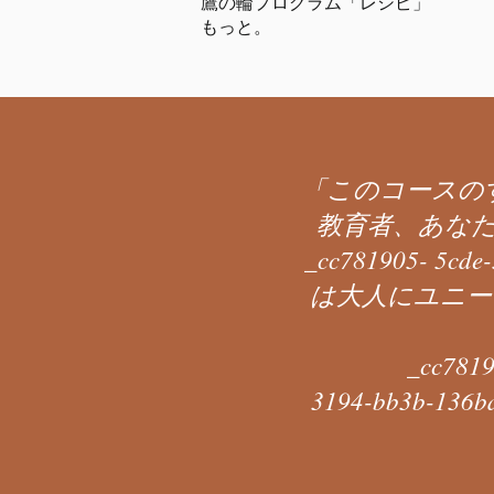
鷹の輪プログラム「レシピ」
もっと。
「このコースの
教育者、あな
_cc781905- 5
は大人にユニー
_cc781905-5
3194-bb3b-136