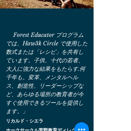
Forest Educator プログラム
では、Haw3k Circle で使用した
数式または「レシピ」を共有し
ています。子供、十代の若者、
大人に強力な結果をもたらす.何
千年も。変革、メンタルヘル
ス、創造性、リーダーシップな
ど、あらゆる場所の教育者が今
すぐ使用できるツールを提供し
ます。」
リカルド・シエラ
ホークサークル荒野教育ディレクター