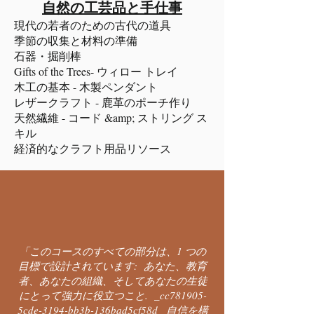
自然の工芸品と手仕事
現代の若者のための古代の道具
季節の収集と材料の準備
石器・掘削棒
Gifts of the Trees- ウィロー トレイ
木工の基本 - 木製ペンダント
レザークラフト - 鹿革のポーチ作り
天然繊維 - コード &amp; ストリング ス
キル
経済的なクラフト用品リソース
「このコースのすべての部分は、1 つの
目標で設計されています: あなた、教育
者、あなたの組織、そしてあなたの生徒
にとって強力に役立つこと. _cc781905-
5cde-3194-bb3b-136bad5cf58d_ 自信を構