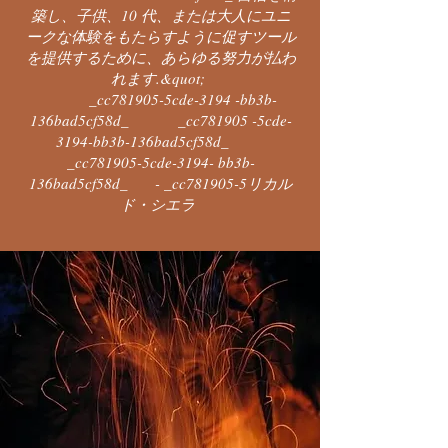
築し、子供、10 代、または大人にユニ
ークな体験をもたらすように促すツール
を提供するために、あらゆる努力が払わ
れます.&quot;
_cc781905-5cde-3194 -bb3b-
136bad5cf58d_ _cc781905 -5cde-
3194-bb3b-136bad5cf58d_
_cc781905-5cde-3194- bb3b-
136bad5cf58d_ - _cc781905-5
リカル
ド・シエラ